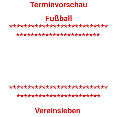
Terminvorschau
Fußball
***************************
***********************
***************************
***********************
Vereinsleben